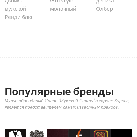
двойка
Grostyle
двойка
мужской
молочный
Олберт
Ренди блю
Популярные бренды
Мультибрендовый Салон "Мужской Стиль" в городе Кирове,
является представителем самых известных брендов.