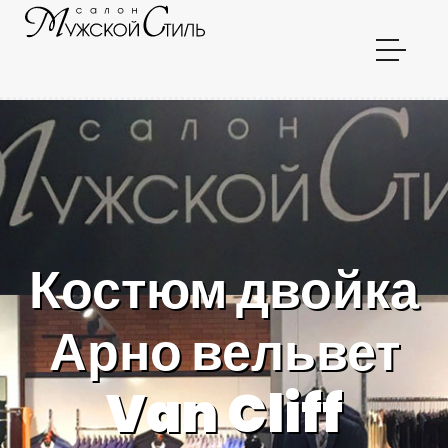
Костюм двойка
Арно вельвет
Van Cliff