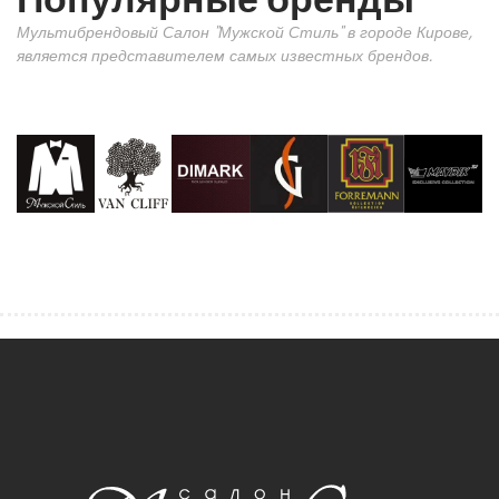
Мультибрендовый Салон "Мужской Стиль" в городе Кирове,
является представителем самых известных брендов.