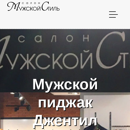
Мужской
пиджак
Джентил