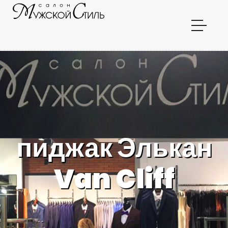
пиджак Элькан
Van Cliff