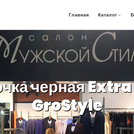
Главная
Каталог
Б
чка черная Extra
GroStyle