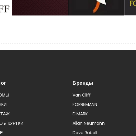
лог
Бренды
ЮМЫ
Van Cliff
ЧКИ
FORREMANN
ОТАЖ
DIMARK
О и КУРТКИ
Allan Neumann
Е
Dave Raball