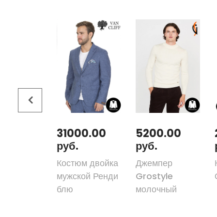
00.00
31000.00
5200.00
руб.
руб.
юм двойка
Костюм двойка
Джемпер
ер мульти
мужской Ренди
Grostyle
блю
молочный