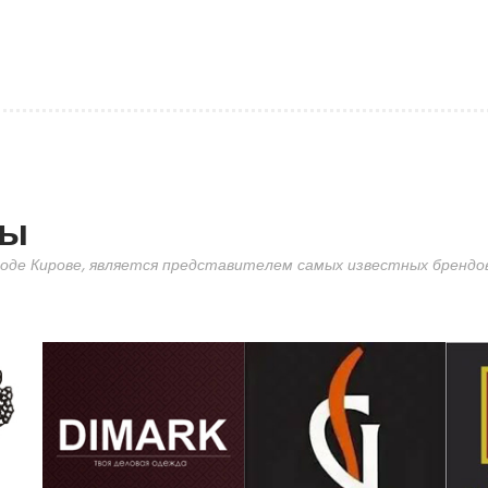
ды
оде Кирове, является представителем самых известных брендов