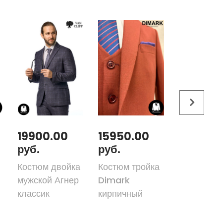
19900.00
15950.00
31300.
руб.
руб.
руб.
Костюм двойка
Костюм тройка
Костюм-т
мужской Агнер
Dimark
DIMARK W
классик
кирпичный